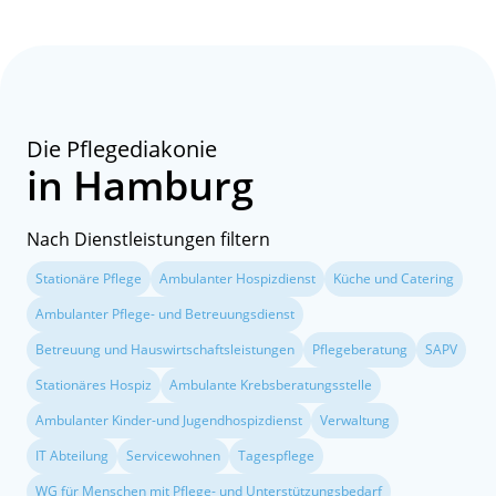
Die Pflegediakonie
in Hamburg
Nach Dienstleistungen filtern
Stationäre Pflege
Ambulanter Hospizdienst
Küche und Catering
Ambulanter Pflege- und Betreuungsdienst
Betreuung und Hauswirtschaftsleistungen
Pflegeberatung
SAPV
Stationäres Hospiz
Ambulante Krebsberatungsstelle
Ambulanter Kinder-und Jugendhospizdienst
Verwaltung
IT Abteilung
Servicewohnen
Tagespflege
WG für Menschen mit Pflege- und Unterstützungsbedarf