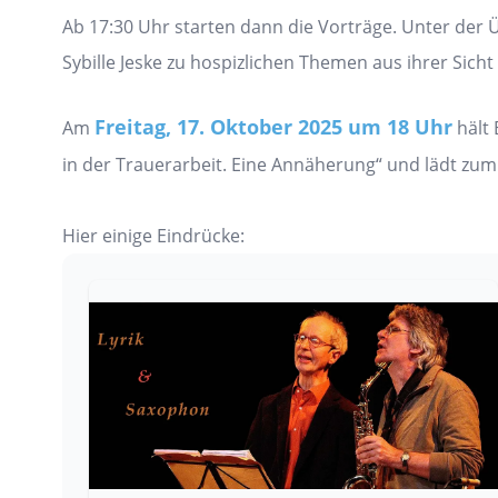
Ab 17:30 Uhr starten dann die Vorträge. Unter der 
Sybille Jeske zu hospizlichen Themen aus ihrer Sic
Freitag, 17. Oktober 2025 um 18 Uhr
Am
hält
in der Trauerarbeit. Eine Annäherung“ und lädt zu
Hier einige Eindrücke: