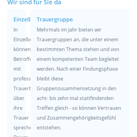
Wir sind für Sie da
Einzelbegleitung
Trauergruppe
In
Mehrmals im Jahr bieten wir
Einzelbegleitungen
Trauergruppen an, die unter einem
können
bestimmten Thema stehen und von
Betroffene
einem kompetenten Team begleitet
mit
werden. Nach einer Findungsphase
professionellen
bleibt diese
Trauerbegleiter*innen
Gruppenzusammensetzung in den
über
acht- bis zehn mal stattfindenden
ihre
Treffen gleich - so können Vertrauen
Trauer
und Zusammengehörigkeitsgefühl
sprechen.
entstehen.