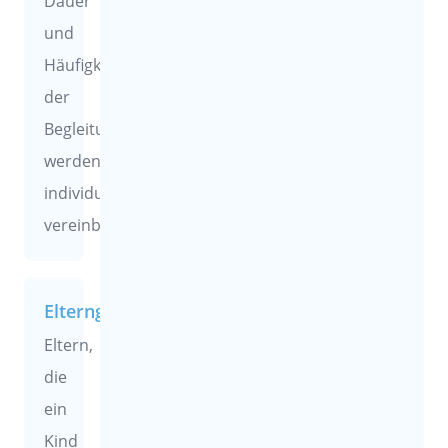
Dauer
und
Häufigkeit
der
Begleitung
werden
individuell
vereinbart.
Elterngruppe
Eltern,
die
ein
Kind