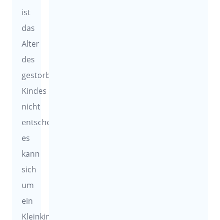
ist
das
Alter
des
gestorbenen
Kindes
nicht
entscheidend,
es
kann
sich
um
ein
Kleinkind