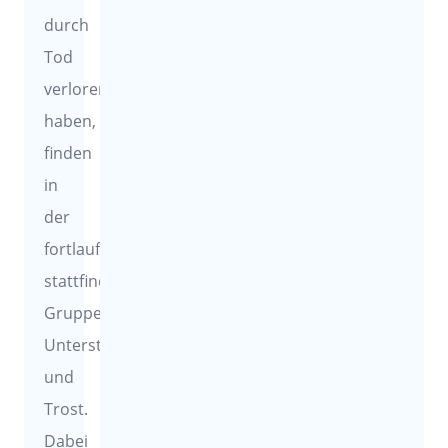
durch
Tod
verloren
haben,
finden
in
der
fortlaufend
stattfindenden
Gruppe
Unterstützung
und
Trost.
Dabei