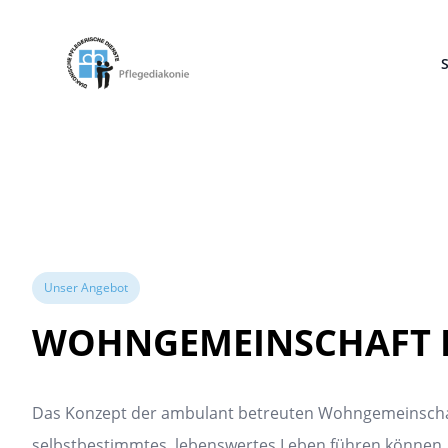
Pflegediakonie Alten Eichen
S
Unser Angebot
WOHNGEMEINSCHAFT 
Das Konzept der ambulant betreuten Wohngemeinschaft
selbstbestimmtes, lebenswertes Leben führen können